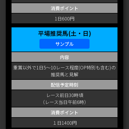
消費ポイント
1日600円
平場推奨馬(土・日)
サンプル
内容
重賞以外で1日5～10レース程度(OP特別も含む)の
推奨馬と見解
配信予定時刻
レース前日30時頃
（レース当日午前6時）
消費ポイント
１日1400円