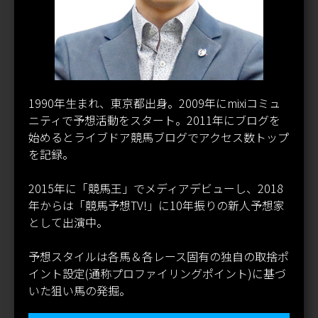
1990年生まれ、東京都出身。2009年にmixiコミュ
ニティで予想活動をスタート。2011年にブログを
始めるとライブドア競馬ブログでアクセス数トップ
を記録。
2015年に「競馬王」でメディアデビューし、2018
年からは「競馬予想TV!」に10年振りの新人予想家
として出演中。
予想スタイルは各馬＆各レース固有の独自の取捨ポ
イント設定(通称プロファイリングポイント)に基づ
いた狙い馬の発掘。