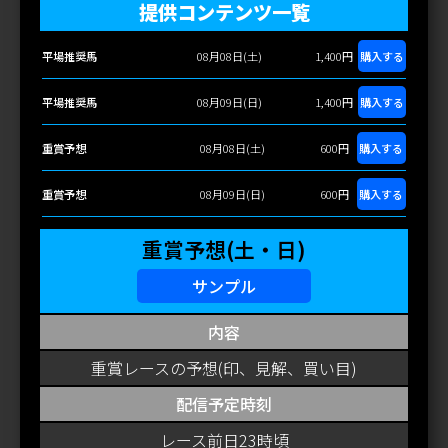
提供コンテンツ一覧
平場推奨馬
08月08日(土)
1,400円
購入する
平場推奨馬
08月09日(日)
1,400円
購入する
重賞予想
08月08日(土)
600円
購入する
重賞予想
08月09日(日)
600円
購入する
重賞予想(土・日)
サンプル
内容
重賞レースの予想(印、見解、買い目)
配信予定時刻
レース前日23時頃