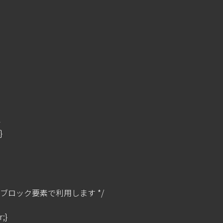




どブロック要素で利用します */

;}
