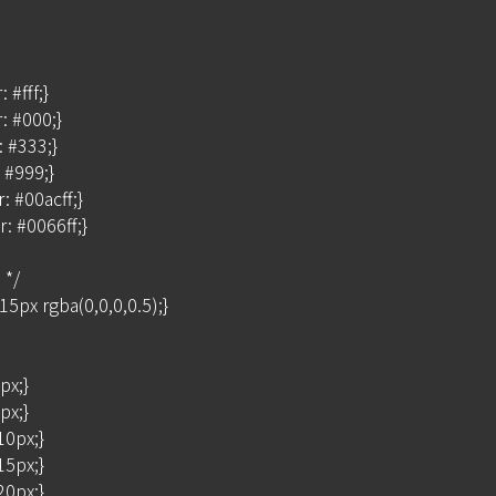
#fff;}

 #000;}

 #333;}

#999;}

 #00acff;}

 #0066ff;}

/

px rgba(0,0,0,0.5);}

x;}

x;}

0px;}

5px;}

0px;}
