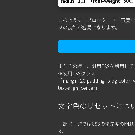
radius_10」「font-weigh
このように「ブロック」→「高度な
ジの装飾が容易となります。
また↑の様に、汎用CSSを利用し
※使用CSSクラス
「margin_20 padding_5 bg-color_VB
text-align_center」
文字色のリセットにつ
一部ページではCSSの優先度の問題で
す。