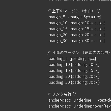
/* 上下のマージン（余白） */

.margin_5   {margin: 5px auto;}

.margin_10  {margin: 10px auto;}

.margin_15  {margin: 15px auto;}

.margin_20  {margin: 20px auto;}

.margin_30  {margin: 30px auto;}

/* ４隅のマージン （要素内の余白） *
.padding_5  {padding: 5px;}

.padding_10 {padding: 10px;}

.padding_15 {padding: 15px;}

.padding_20 {padding: 20px;}

.padding_30 {padding: 30px;}

/* リンク装飾 */

.ancher-deco_Underline       {text-d
.ancher-deco_Underline:hover {text