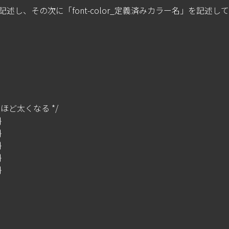
t」を記述し、その次に「font-color_定義済みカラー名」を記述して
ど太くなる */










