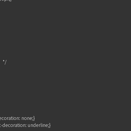
/

ecoration: none;}

-decoration: underline;}