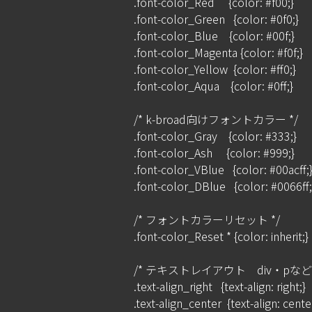
.font-color_Red     {color: #f00;}

.font-color_Green   {color: #0f0;}

.font-color_Blue    {color: #00f;}

.font-color_Magenta {color: #f0f;}

.font-color_Yellow  {color: #ff0;}

.font-color_Aqua    {color: #0ff;}

/* k-broad向けフォントカラー */

.font-color_Gray    {color: #333;}

.font-color_Ash     {color: #999;}

.font-color_VBlue   {color: #00acff;}
.font-color_DBlue   {color: #0066ff;}
/* フォントカラーリセット */

.font-color_Reset * {color: inherit;}

/* テキストレイアウト　div・pな
.text-align_right   {text-align: right;}

.text-align_center  {text-align: center