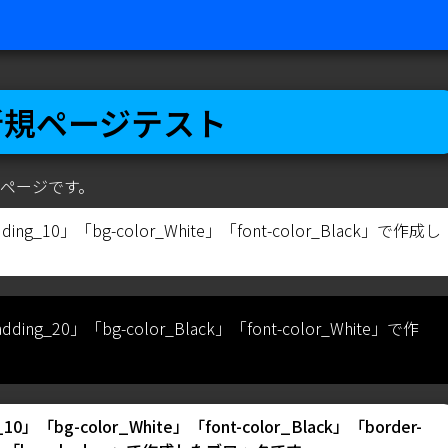
新規ページテスト
ページです。
ng_10」「bg-color_White」「font-color_Black」で作成し
ng_20」「bg-color_Black」「font-color_White」で作
」「bg-color_White」「font-color_Black」「border-