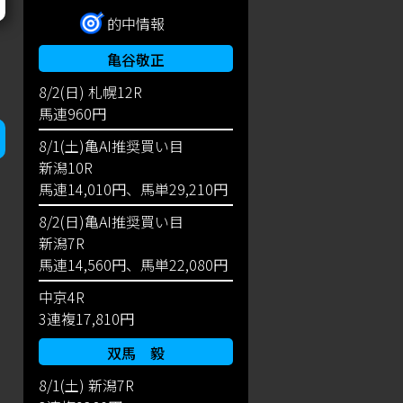
的中情報
亀谷敬正
8/2(日) 札幌12R
馬連960円
8/1(土)亀AI推奨買い目
新潟10R
馬連14,010円、馬単29,210円
8/2(日)亀AI推奨買い目
新潟7R
馬連14,560円、馬単22,080円
中京4R
3連複17,810円
双馬 毅
8/1(土) 新潟7R