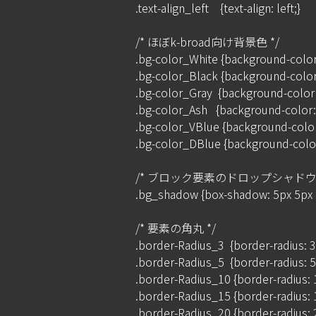
.text-align_left    {text-align: left;}

/* ほぼk-broad向け背景色 */

.bg-color_White {background-color: 
.bg-color_Black {background-color:
.bg-color_Gray  {background-color:
.bg-color_Ash   {background-color: 
.bg-color_VBlue {background-color:
.bg-color_DBlue {background-color:
/* ブロック要素のドロップシャドウ *
.bg_shadow {box-shadow: 5px 5px 15
/* 要素の角丸 */

.border-Radius_3  {border-radius: 3p
.border-Radius_5  {border-radius: 5p
.border-Radius_10 {border-radius: 1
.border-Radius_15 {border-radius: 1
.border-Radius_20 {border-radius: 2