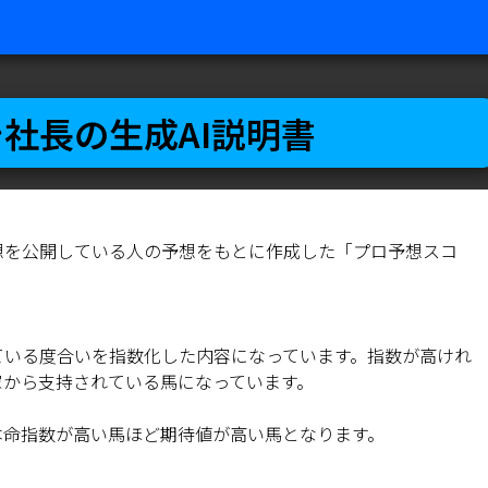
社長の生成AI説明書
想を公開している人の予想をもとに作成した「プロ予想スコ
ている度合いを指数化した内容になっています。指数が高けれ
家から支持されている馬になっています。
本命指数が高い馬ほど期待値が高い馬となります。