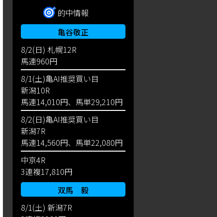
的中情報
亀谷敬正
8/2(日) 札幌12R
馬連960円
8/1(土)亀AI推奨買い目
新潟10R
馬連14,010円、馬単29,210円
8/2(日)亀AI推奨買い目
新潟7R
馬連14,560円、馬単22,080円
中京4R
3連複17,810円
双馬 毅
8/1(土) 新潟7R