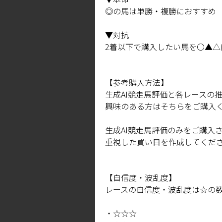
◎の馬は単勝・複勝におすすめ
▼対抗
2着以下で購入したい馬を〇▲△(
【参考購入方法】
生成AI競走馬評価と各レースの
興味のある方はそちらをご購入
生成AI競走馬評価のみをご購入
重視した買い目を作成してくだ
【自信度・波乱度】
レースの自信度・波乱度は☆の
・☆☆☆