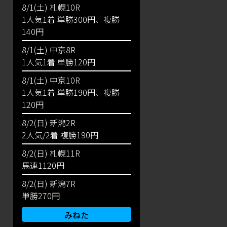
8/1(土) 札幌10R
1人気1着 単勝300円、複勝
140円
8/1(土) 中京8R
1人気1着 単勝120円
8/1(土) 中京10R
1人気1着 単勝190円、複勝
120円
8/2(日) 新潟2R
2人気/2着 複勝190円
8/2(日) 札幌11R
馬連1120円
8/2(日) 新潟7R
単勝270円
みねた