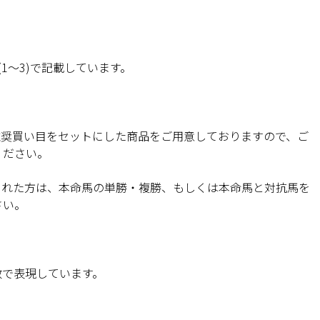
1～3)で記載しています。
推奨買い目をセットにした商品をご用意しておりますので、ご
ください。
された方は、本命馬の単勝・複勝、もしくは本命馬と対抗馬を
さい。
数で表現しています。