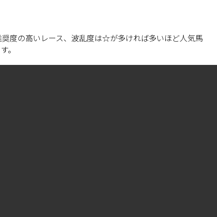
推奨度の高いレース、波乱度は☆が多ければ多いほど人気馬
ます。