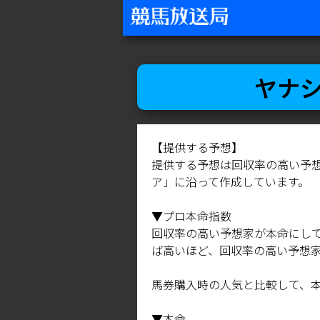
ヤナシ
【提供する予想】
提供する予想は回収率の高い予
ア」に沿って作成しています。
▼プロ本命指数
回収率の高い予想家が本命にし
ば高いほど、回収率の高い予想
馬券購入時の人気と比較して、
▼本命