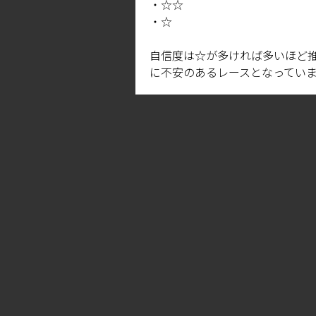
・☆☆
・☆
自信度は☆が多ければ多いほど
に不安のあるレースとなってい