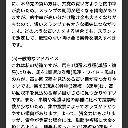
に、本命党の買い方は、穴党の買い方よりも的中率
が高いため、スランプの期間が短くなる傾向があり
ますが、的中率が高い分だけ賭け金も大きくなりが
ちなので、短いスランプでも大きな損失につながり
ます。どのような買い方をする場合でも、スランプ
を想定して、無理のない賭け金で馬券を購入すべき
です。
(5)一般的なアドバイス
これは私の持論ですが、馬を1頭選ぶ券種(単勝・複
勝)よりも、馬を2頭選ぶ券種(馬連・ワイド・馬単)
の方が、高い回収率を見込める買い目が見つかりや
すいです。馬を3頭選ぶ券種(3連複・3連単)は、高
い回収率を見込める買い目がさらに見つかりやすい
です。また、単勝や複勝は他の券種に比べて投票総
数が少ないため、集中投票によってオッズが下がり
やすい傾向があります。よって、資金力にもよりま
すが、資金が豊富な場合には、単勝や複勝に大金を
投じるよりも、相手も絞った上で3連複や3連単で