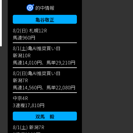
的中情報
亀谷敬正
8/2(日) 札幌12R
馬連960円
8/1(土)亀AI推奨買い目
新潟10R
馬連14,010円、馬単29,210円
8/2(日)亀AI推奨買い目
新潟7R
馬連14,560円、馬単22,080円
中京4R
3連複17,810円
双馬 毅
8/1(土) 新潟7R