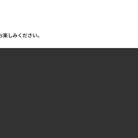
ひお楽しみください。