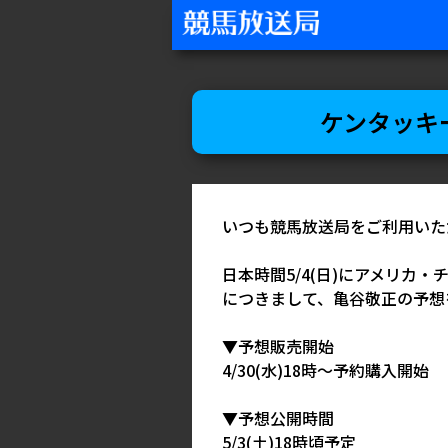
ケンタッキ
いつも競馬放送局をご利用いた
日本時間5/4(日)にアメリカ
につきまして、亀谷敬正の予想
▼予想販売開始
4/30(水)18時～予約購入開始
▼予想公開時間
5/3(土)18時頃予定