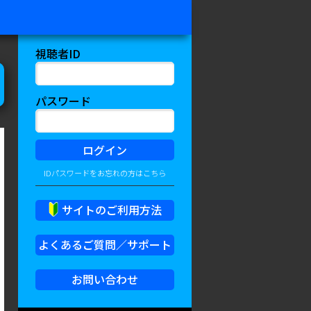
視聴者ID
パスワード
IDパスワードをお忘れの方はこちら
サイトのご利用方法
よくあるご質問／サポート
お問い合わせ