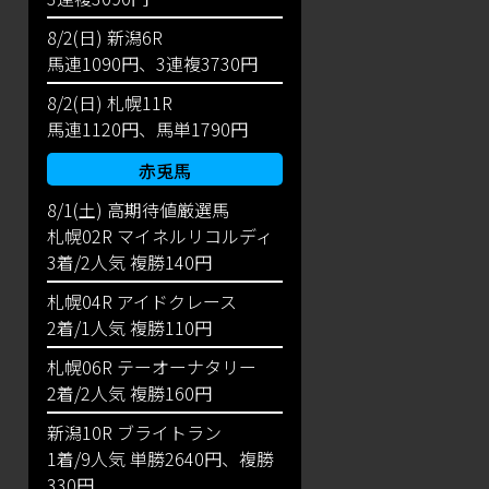
8/2(日) 新潟6R
馬連1090円、3連複3730円
8/2(日) 札幌11R
馬連1120円、馬単1790円
赤兎馬
8/1(土) 高期待値厳選馬
札幌02R マイネルリコルディ
3着/2人気 複勝140円
札幌04R アイドクレース
2着/1人気 複勝110円
札幌06R テーオーナタリー
2着/2人気 複勝160円
新潟10R ブライトラン
1着/9人気 単勝2640円、複勝
330円