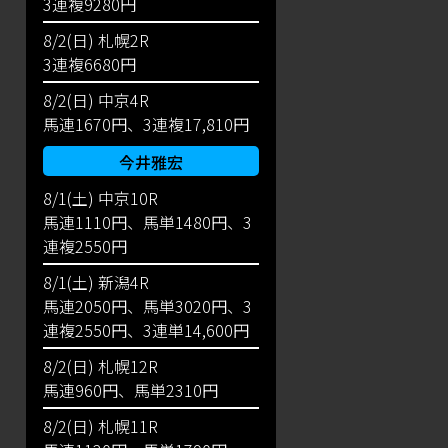
3連複9280円
8/2(日) 札幌2R
3連複6680円
8/2(日) 中京4R
馬連1670円、3連複17,810円
今井雅宏
8/1(土) 中京10R
馬連1110円、馬単1480円、3
連複2550円
8/1(土) 新潟4R
馬連2050円、馬単3020円、3
連複2550円、3連単14,600円
8/2(日) 札幌12R
馬連960円、馬単2310円
8/2(日) 札幌11R