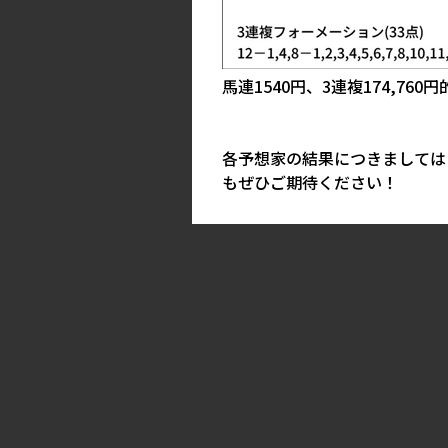
馬連1540円、3連複174,760
各予想家の結果につきましては
もぜひご期待ください！