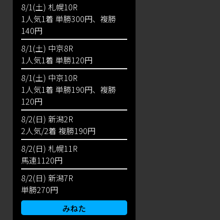
8/1(土) 札幌10R
1人気1着 単勝300円、複勝
140円
8/1(土) 中京8R
1人気1着 単勝120円
8/1(土) 中京10R
1人気1着 単勝190円、複勝
120円
8/2(日) 新潟2R
2人気/2着 複勝190円
8/2(日) 札幌11R
馬連1120円
8/2(日) 新潟7R
単勝270円
みねた