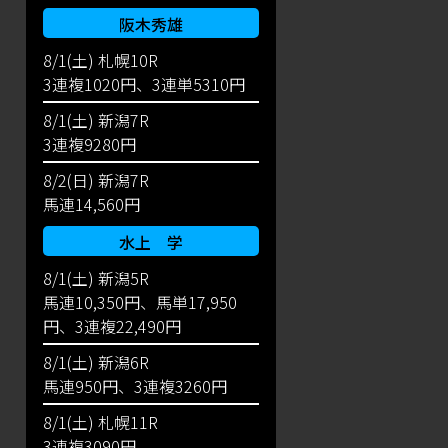
阪木秀雄
8/1(土) 札幌10R
3連複1020円、3連単5310円
8/1(土) 新潟7R
3連複9280円
8/2(日) 新潟7R
馬連14,560円
水上 学
8/1(土) 新潟5R
馬連10,350円、馬単17,950
円、3連複22,490円
8/1(土) 新潟6R
馬連950円、3連複3260円
8/1(土) 札幌11R
3連複3090円