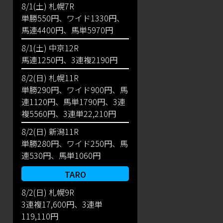
8/1(土) 札幌7R
単勝550円、ワイド1330円、
馬連4400円、馬単5970円
8/1(土) 中京12R
馬連1250円、3連複2190円
8/2(日) 札幌11R
単勝290円、ワイド900円、馬
連1120円、馬単1790円、3連
複5560円、3連単22,210円
8/2(日) 新潟11R
単勝280円、ワイド250円、馬
連530円、馬単1060円
TARO
8/2(日) 札幌9R
3連複17,600円、3連単
119,110円