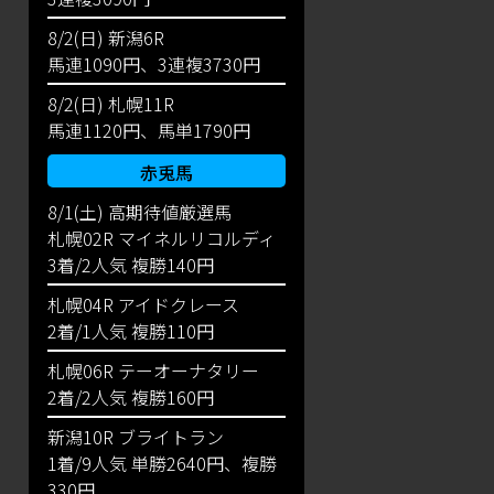
8/2(日) 新潟6R
馬連1090円、3連複3730円
8/2(日) 札幌11R
馬連1120円、馬単1790円
赤兎馬
8/1(土) 高期待値厳選馬
札幌02R マイネルリコルディ
3着/2人気 複勝140円
札幌04R アイドクレース
2着/1人気 複勝110円
札幌06R テーオーナタリー
2着/2人気 複勝160円
新潟10R ブライトラン
1着/9人気 単勝2640円、複勝
330円