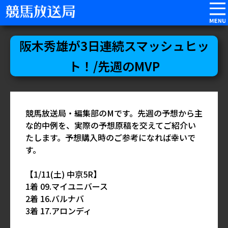
阪木秀雄が3日連続スマッシュヒッ
ト！/先週のMVP
競馬放送局・編集部のMです。先週の予想から主
な的中例を、実際の予想原稿を交えてご紹介い
たします。予想購入時のご参考になれば幸いで
す。
【1/11(土) 中京5R】
1着 09.マイユニバース
2着 16.バルナバ
3着 17.アロンディ