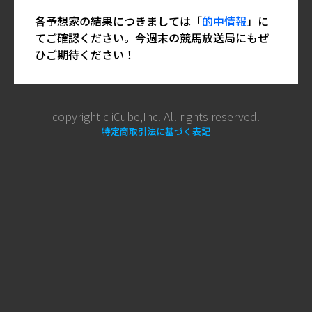
各予想家の結果につきましては「
的中情報
」に
てご確認ください。今週末の競馬放送局にもぜ
ひご期待ください！
copyright c iCube,Inc. All rights reserved.
特定商取引法に基づく表記