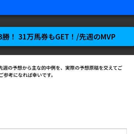
勝！ 31万馬券もGET！/先週のMVP
先週の予想から主な的中例を、実際の予想原稿を交えてご
ご参考になれば幸いです。