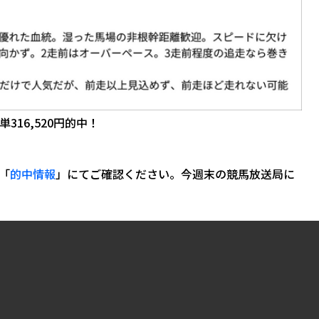
連単316,520円的中！
「
的中情報
」にてご確認ください。今週末の競馬放送局に