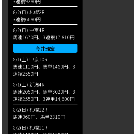
3連複9280円
8/2(日) 札幌2R
3連複6680円
8/2(日) 中京4R
馬連1670円、3連複17,810円
今井雅宏
8/1(土) 中京10R
馬連1110円、馬単1480円、3
連複2550円
8/1(土) 新潟4R
馬連2050円、馬単3020円、3
連複2550円、3連単14,600円
8/2(日) 札幌12R
馬連960円、馬単2310円
8/2(日) 札幌11R