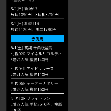
8/2(日) 新潟6R
馬連1090円、3連複3730円
8/2(日) 札幌11R
馬連1120円、馬単1790円
赤兎馬
8/1(土) 高期待値厳選馬
札幌02R マイネルリコルディ
3着/2人気 複勝140円
札幌04R アイドクレース
2着/1人気 複勝110円
札幌06R テーオーナタリー
2着/2人気 複勝160円
新潟10R ブライトラン
1着/9人気 単勝2640円、複勝
330円