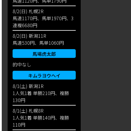
馬連1120円、馬単1790円
8/2(日) 札幌2R
馬連1170円、馬単1970円、3
連複6680円
8/2(日) 新潟11R
馬連530円、馬単1060円
馬場虎太郎
的中なし
キムラヨウヘイ
8/1(土) 新潟1R
1人気1着 単勝210円、複勝
130円
8/1(土) 札幌8R
1人気1着 単勝140円、複勝
110円