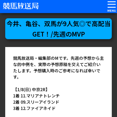
今井、亀谷、双馬が9人気◎で高配当
GET！/先週のMVP
競馬放送局・編集部のMです。先週の予想から主
な的中例を、実際の予想原稿を交えてご紹介い
たします。予想購入時のご参考になれば幸いで
す。
【1/8(日) 中京2R】
1着 11.マリアナトレンチ
2着 09.スリーアイランド
3着 12.ファイアネイド