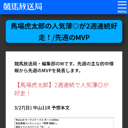
馬場虎太郎の人気薄◎が2週連続好
走！/先週のMVP
競馬放送局・編集部のMです。先週の主な的中情
報から先週のMVPを発表します。
【馬場虎太郎】2週連続で人気薄◎が
好走！
3/27(日) 中山11R 予想本文