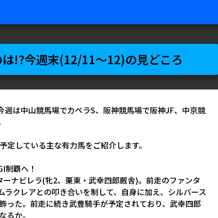
!?今週末(12/11～12)の見どころ
今週は中山競馬場でカペラS、阪神競馬場で阪神JF、中京競
。
を予定している主な有力馬をご紹介します。
GI制覇へ！
ターナビレラ(牝2、栗東・武幸四郎厩舎)。前走のファンタ
ナムラクレアとの叩き合いを制して、自身に加え、シルバース
飾った。前走に続き武豊騎手が予定されており、武幸四郎
覇なるか。