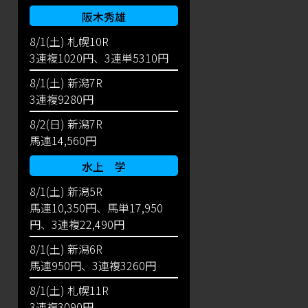
阪木秀雄
8/1(土) 札幌10R
3連複1020円、3連単5310円
8/1(土) 新潟7R
3連複9280円
8/2(日) 新潟7R
馬連14,560円
水上 学
8/1(土) 新潟5R
馬連10,350円、馬単17,950
円、3連複22,490円
8/1(土) 新潟6R
馬連950円、3連複3260円
8/1(土) 札幌11R
3連複3090円