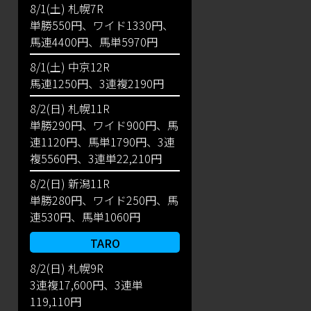
8/1(土) 札幌7R
単勝550円、ワイド1330円、
馬連4400円、馬単5970円
8/1(土) 中京12R
馬連1250円、3連複2190円
8/2(日) 札幌11R
単勝290円、ワイド900円、馬
連1120円、馬単1790円、3連
複5560円、3連単22,210円
8/2(日) 新潟11R
単勝280円、ワイド250円、馬
連530円、馬単1060円
TARO
8/2(日) 札幌9R
3連複17,600円、3連単
119,110円