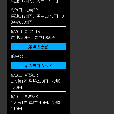
馬連1120円、馬単1790円
8/2(日) 札幌2R
馬連1170円、馬単1970円、3
連複6680円
8/2(日) 新潟11R
馬連530円、馬単1060円
馬場虎太郎
的中なし
キムラヨウヘイ
8/1(土) 新潟1R
1人気1着 単勝210円、複勝
130円
8/1(土) 札幌8R
1人気1着 単勝140円、複勝
110円