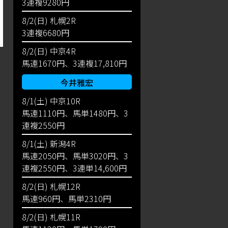
3連複9280円
8/2(日) 札幌2R
3連複6680円
8/2(日) 中京4R
馬連1670円、3連複17,810円
今井雅宏
8/1(土) 中京10R
馬連1110円、馬単1480円、3
連複2550円
8/1(土) 新潟4R
馬連2050円、馬単3020円、3
連複2550円、3連単14,600円
8/2(日) 札幌12R
馬連960円、馬単2310円
8/2(日) 札幌11R