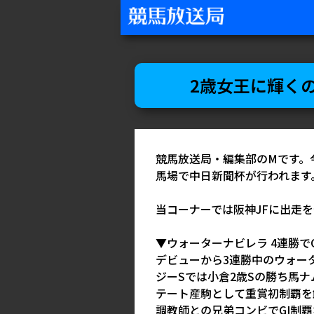
2歳女王に輝くのは
競馬放送局・編集部のMです。
馬場で中日新聞杯が行われます
当コーナーでは阪神JFに出走
▼ウォーターナビレラ 4連勝で
デビューから3連勝中のウォー
ジーSでは小倉2歳Sの勝ち馬
テート産駒として重賞初制覇を
調教師との兄弟コンビでGI制