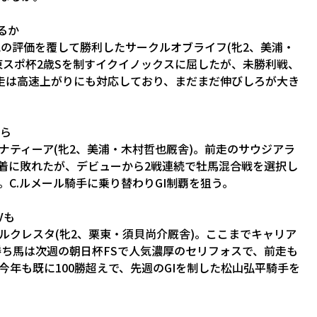
るか
気の評価を覆して勝利したサークルオブライフ(牝2、美浦・
東スポ杯2歳Sを制すイクイノックスに屈したが、未勝利戦、
走は高速上がりにも対応しており、まだまだ伸びしろが大き
なら
ナティーア(牝2、美浦・木村哲也厩舎)。前走のサウジアラ
2着に敗れたが、デビューから2戦連続で牡馬混合戦を選択し
C.ルメール騎手に乗り替わりGI制覇を狙う。
Vも
ルクレスタ(牝2、栗東・須貝尚介厩舎)。ここまでキャリア
勝ち馬は次週の朝日杯FSで人気濃厚のセリフォスで、前走も
今年も既に100勝超えで、先週のGIを制した松山弘平騎手を