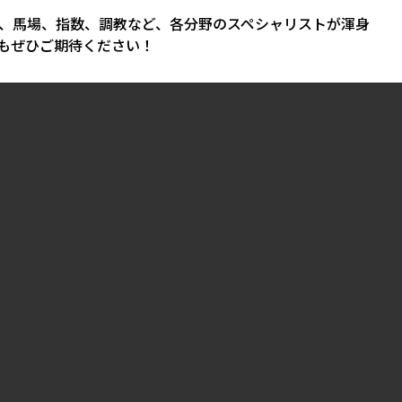
、馬場、指数、調教など、各分野のスペシャリストが渾身
もぜひご期待ください！