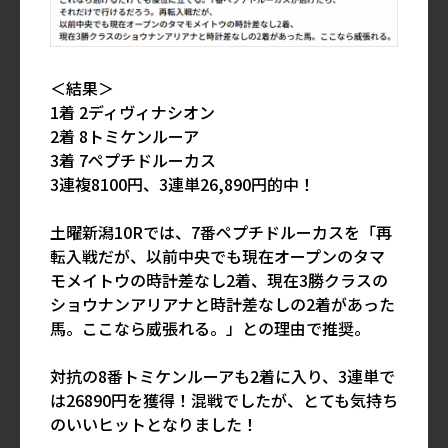
＜結果＞
1着 2ディヴィナシオン
2着 8トミケンルーア
3着 7ペプチドルーカス
3連複8100円、3連単26,890円的中！
土曜新潟10Rでは、7番ペプチドルーカスを「再
転入戦だが、以前中央でも現在オープンのタマ
モメイトウの時計差なし2着、現在3勝クラスの
ショウナンアリアナと時計差なしの2着があった
馬。ここなら威張れる。」との理由で推奨。
対抗の8番トミケンルーアも2着に入り、3連単で
は26890円を獲得！混戦でしたが、とても気持ち
のいいヒットとなりました！