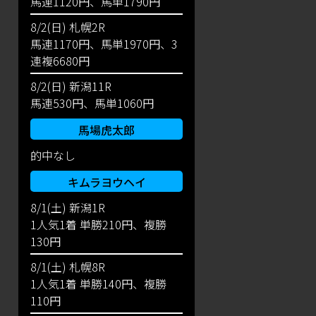
馬連1120円、馬単1790円
8/2(日) 札幌2R
馬連1170円、馬単1970円、3
連複6680円
8/2(日) 新潟11R
馬連530円、馬単1060円
馬場虎太郎
的中なし
キムラヨウヘイ
8/1(土) 新潟1R
1人気1着 単勝210円、複勝
130円
8/1(土) 札幌8R
1人気1着 単勝140円、複勝
110円