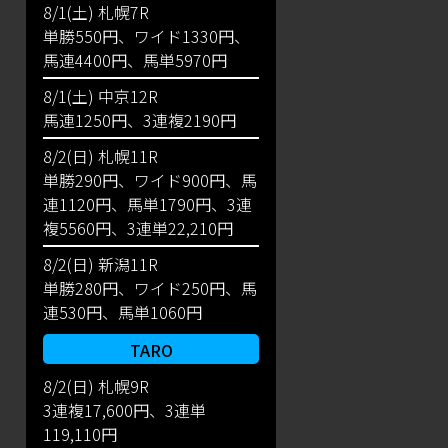
8/1(土) 札幌7R
単勝550円、ワイド1330円、
馬連4400円、馬単5970円
8/1(土) 中京12R
馬連1250円、3連複2190円
8/2(日) 札幌11R
単勝290円、ワイド900円、馬
連1120円、馬単1790円、3連
複5560円、3連単22,210円
8/2(日) 新潟11R
単勝280円、ワイド250円、馬
連530円、馬単1060円
TARO
8/2(日) 札幌9R
3連複17,600円、3連単
119,110円