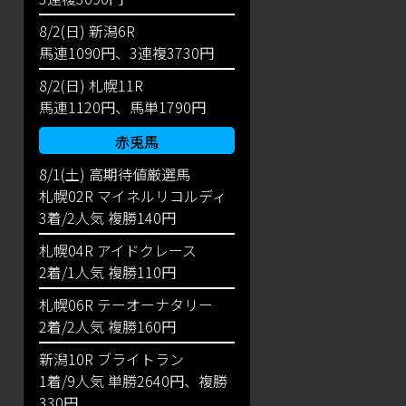
8/2(日) 新潟6R
馬連1090円、3連複3730円
8/2(日) 札幌11R
馬連1120円、馬単1790円
赤兎馬
8/1(土) 高期待値厳選馬
札幌02R マイネルリコルディ
3着/2人気 複勝140円
札幌04R アイドクレース
2着/1人気 複勝110円
札幌06R テーオーナタリー
2着/2人気 複勝160円
新潟10R ブライトラン
1着/9人気 単勝2640円、複勝
330円