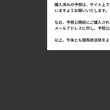
購入済みの予想は、サイト上で
いますようお願いいたします。
なお、予想公開前にご購入され
メールアドレスに対し、予想公
以上、今後とも競馬放送局をよ