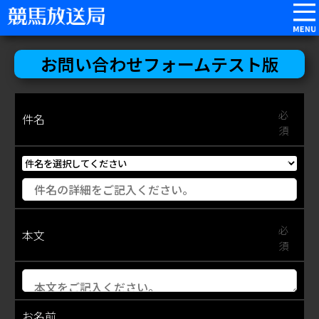
お問い合わせフォームテスト版
必
件名
須
必
本文
須
お名前