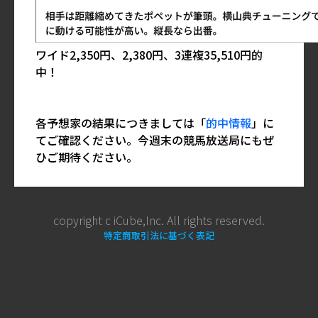
ワイド2,350円、2,380円、3連複35,510円的
中！
各予想家の結果につきましては「
的中情報
」に
てご確認ください。今週末の競馬放送局にもぜ
ひご期待ください。
copyright c iCube,Inc. All rights reserved.
特定商取引法に基づく表記