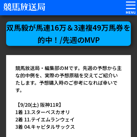
双馬毅が馬連16万＆3連複49万馬券を
的中！/先週のMVP
競馬放送局・編集部のMです。先週の予想から主
な的中例を、実際の予想原稿を交えてご紹介い
たします。予想購入時のご参考になれば幸いで
す。
【9/20(土) 阪神11R】
1着 13.スターペスカオリ
2着 11.テイエムランウェイ
3着 04.キャピタルサックス