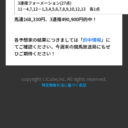
馬連168,330円、3連複490,900円的中！
各予想家の結果につきましては「
的中情報
」に
てご確認ください。今週末の競馬放送局にもぜ
ひご期待ください！
copyright c iCube,Inc. All rights reserved.
特定商取引法に基づく表記