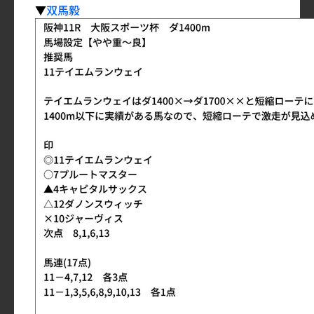
▼
双馬毅