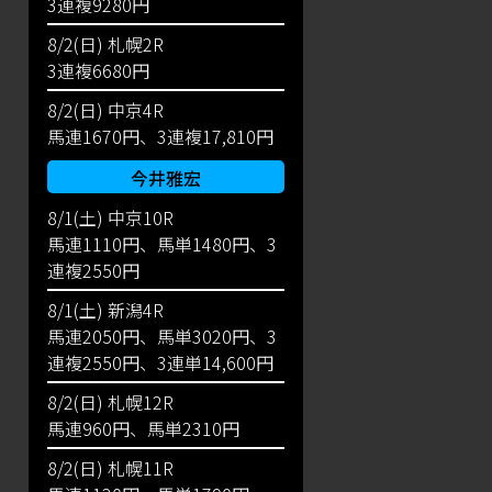
3連複9280円
8/2(日) 札幌2R
3連複6680円
8/2(日) 中京4R
馬連1670円、3連複17,810円
今井雅宏
8/1(土) 中京10R
馬連1110円、馬単1480円、3
連複2550円
8/1(土) 新潟4R
馬連2050円、馬単3020円、3
連複2550円、3連単14,600円
8/2(日) 札幌12R
馬連960円、馬単2310円
8/2(日) 札幌11R