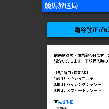
亀谷敬正が6
競馬放送局・編集部のMです。
紹介いたします。予想購入時の
【5/18(日) 京都6R】
1着 13.トウカイエルデ
2着 11.パッシングシャワー
3着 15.スウィートリワード
▼
亀谷敬正