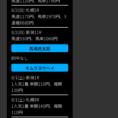
馬連1120円、馬単1790円
8/2(日) 札幌2R
馬連1170円、馬単1970円、3
連複6680円
8/2(日) 新潟11R
馬連530円、馬単1060円
馬場虎太郎
的中なし
キムラヨウヘイ
8/1(土) 新潟1R
1人気1着 単勝210円、複勝
130円
8/1(土) 札幌8R
1人気1着 単勝140円、複勝
110円