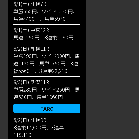
8/1(土) 札幌7R
単勝550円、ワイド1330円、
馬連4400円、馬単5970円
8/1(土) 中京12R
馬連1250円、3連複2190円
8/2(日) 札幌11R
単勝290円、ワイド900円、馬
連1120円、馬単1790円、3連
複5560円、3連単22,210円
8/2(日) 新潟11R
単勝280円、ワイド250円、馬
連530円、馬単1060円
TARO
8/2(日) 札幌9R
3連複17,600円、3連単
119,110円